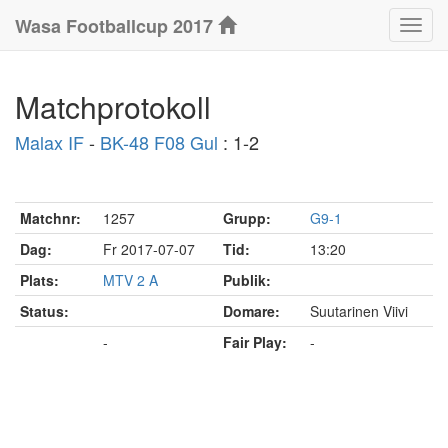
Wasa Footballcup 2017
Klass
Matchprotokoll
Malax IF
-
BK-48 F08 Gul
: 1-2
Matchnr:
1257
Grupp:
G9-1
Dag:
Fr 2017-07-07
Tid:
13:20
Plats:
MTV 2 A
Publik:
Status:
Domare:
Suutarinen Viivi
Slutförd
-
Fair Play:
-