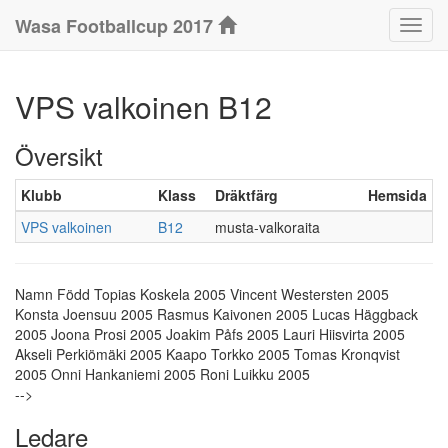
Wasa Footballcup 2017
Klass
VPS valkoinen B12
Översikt
Klubb
Klass
Dräktfärg
Hemsida
VPS valkoinen
B12
musta-valkoraita
Namn Född
Topias Koskela 2005
Vincent Westersten 2005
Konsta Joensuu 2005
Rasmus Kaivonen 2005
Lucas Häggback
2005
Joona Prosi 2005
Joakim Påfs 2005
Lauri Hiisvirta 2005
Akseli Perkiömäki 2005
Kaapo Torkko 2005
Tomas Kronqvist
2005
Onni Hankaniemi 2005
Roni Luikku 2005
-->
Ledare