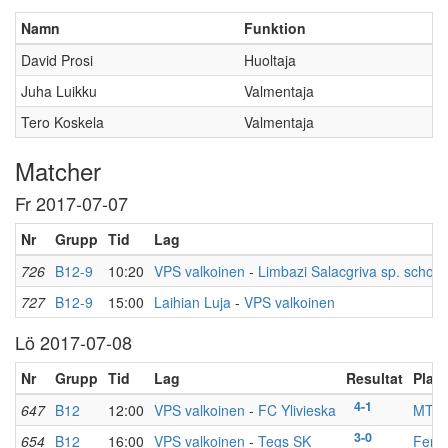
Namn
Funktion
David Prosi
Huoltaja
Juha Luikku
Valmentaja
Tero Koskela
Valmentaja
Matcher
Fr 2017-07-07
Nr
Grupp
Tid
Lag
726
B12-9
10:20
VPS valkoinen
-
Limbazi Salacgriva sp. school
727
B12-9
15:00
Laihian Luja
-
VPS valkoinen
Lö 2017-07-08
Nr
Grupp
Tid
Lag
Resultat
Plats
4-1
647
B12
12:00
VPS valkoinen
-
FC Ylivieska
MTV 
3-0
654
B12
16:00
VPS valkoinen
-
Tegs SK
Fenni