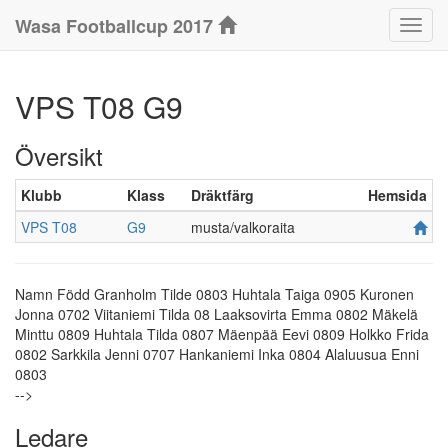
Wasa Footballcup 2017
Klass
VPS T08 G9
Översikt
Klubb
Klass
Dräktfärg
Hemsida
VPS T08
G9
musta/valkoraita
Namn Född
Granholm Tilde 0803
Huhtala Taiga 0905
Kuronen
Jonna 0702
Viitaniemi Tilda 08
Laaksovirta Emma 0802
Mäkelä
Minttu 0809
Huhtala Tilda 0807
Mäenpää Eevi 0809
Holkko Frida
0802
Sarkkila Jenni 0707
Hankaniemi Inka 0804
Alaluusua Enni
0803
-->
Ledare