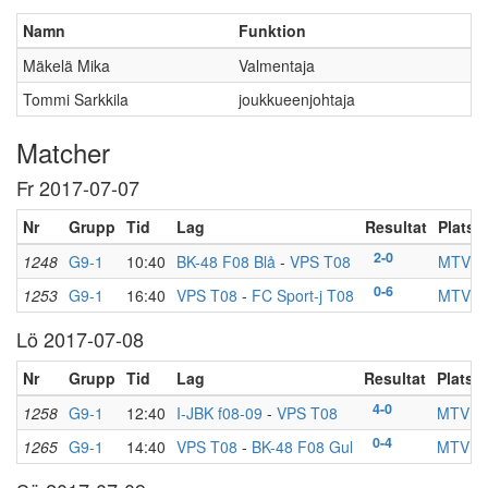
Namn
Funktion
Mäkelä Mika
Valmentaja
Tommi Sarkkila
joukkueenjohtaja
Matcher
Fr 2017-07-07
Nr
Grupp
Tid
Lag
Resultat
Plats
2-0
1248
G9-1
10:40
BK-48 F08 Blå
-
VPS T08
MTV 2
0-6
1253
G9-1
16:40
VPS T08
-
FC Sport-j T08
MTV 2
Lö 2017-07-08
Nr
Grupp
Tid
Lag
Resultat
Plats
4-0
1258
G9-1
12:40
I-JBK f08-09
-
VPS T08
MTV 2
0-4
1265
G9-1
14:40
VPS T08
-
BK-48 F08 Gul
MTV 2