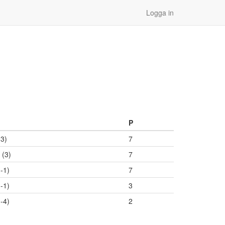
Logga in
P
(3)
7
 (3)
7
(-1)
7
(-1)
3
(-4)
2