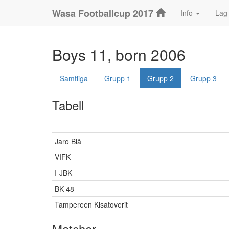
Wasa Footballcup 2017
Info
Lag
Boys 11, born 2006
Samtliga
Grupp 1
Grupp 2
Grupp 3
Tabell
Jaro Blå
VIFK
I-JBK
BK-48
Tampereen Kisatoverit
Matcher