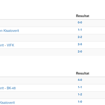
Resultat
0-0
1-1
 Kisatoverit
2-2
2-5
rit
-
VIFK
2-0
Resultat
4-0
1-1
rit
-
BK-48
1-2
1-0
isatoverit